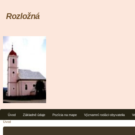
Rozložná
Úvod
Základné údaje
Pozícia na mape
Významní rodáci-obyvatelia
Ve
Úvod