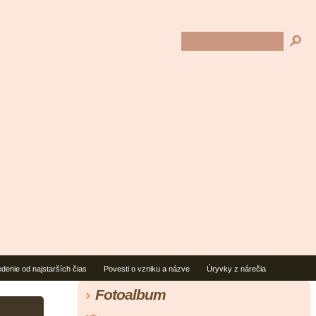
denie od najstarších čias
Povesti o vzniku a názve
Úryvky z nárečia
Fotoalbum