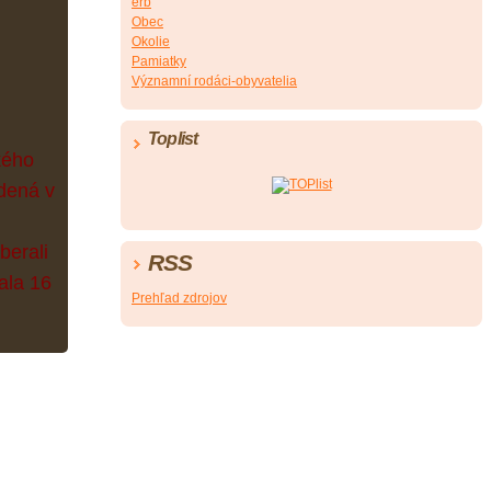
erb
Obec
Okolie
Pamiatky
Významní rodáci-obyvatelia
Toplist
kého
dená v
berali
RSS
ala 16
Prehľad zdrojov