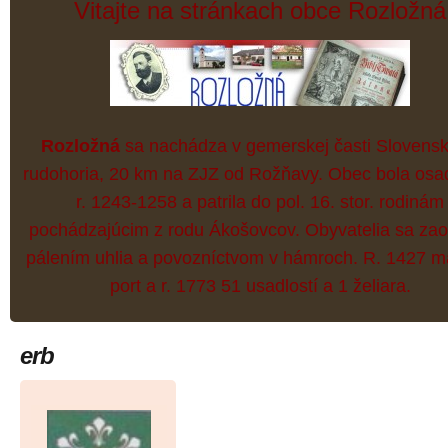
Vitajte na stránkach obce Rozložná
Rozložná
sa nachádza v gemerskej časti Slovens
rudohoria, 20 km na ZJZ od Rožňavy. Obec bola osa
r. 1243-1258 a patrila do pol. 16. stor. rodinám
pochádzajúcim z rodu Ákošovcov. Obyvatelia sa zao
pálením uhlia a povozníctvom v hámroch. R. 1427 m
port a r. 1773 51 usadlostí a 1 želiara.
erb